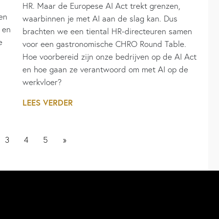
HR. Maar de Europese AI Act trekt grenzen,
en
waarbinnen je met AI aan de slag kan. Dus
 en
brachten we een tiental HR-directeuren samen
e
voor een gastronomische CHRO Round Table.
Hoe voorbereid zijn onze bedrijven op de AI Act
en hoe gaan ze verantwoord om met AI op de
werkvloer?
LEES VERDER
3
4
5
»