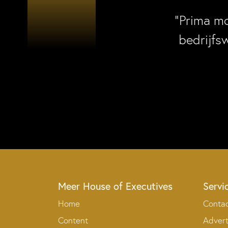
“Prima m
bedrijfs
Meer House of Executives
Servi
Home
Conta
Content
Adver