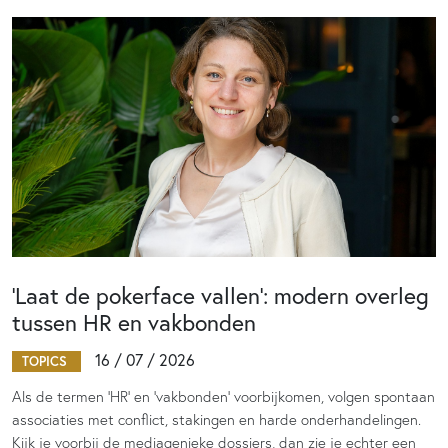
‘Laat de pokerface vallen’: modern overleg
tussen HR en vakbonden
16 / 07 / 2026
TOPICS
Als de termen 'HR' en 'vakbonden' voorbijkomen, volgen spontaan
associaties met conflict, stakingen en harde onderhandelingen.
Kijk je voorbij de mediagenieke dossiers, dan zie je echter een