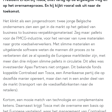
op het overnameproces. En hij kijkt vooral ook uit naar de
toekomst.
Het klinkt als een jongensdroom: twee jonge Belgische
ondernemers zien een gat in de markt op het gebied van
business to business-verpakkingsmateriaal. Zeg maar: pallets
voor de FMCG-industrie, voor het vervoer van ruwe materialen
naar grote voedselverwerkers. Met slimme materialen en
uitgekiende software weten de mannen dit proces zo te
verbeteren dat ze al spoedig de Europese marktleider zijn, met
meer dan drie miljoen slimme pallets in circulatie. Dit alles was
investeerder Apax Partners niet ontgaan. Dit bekende fonds
koppelde Contraload aan Tosca, een Amerikaanse partij die op
dezelfde manier opereert, maar dan net in een ander deel van
de markt (transport van de voedselfabrikanten naar de
retailers).
Kortom, een mooie match van technologie en complementaire
ketens. Daarnaast krijgt Tosca met de overname een basis op
het Europese vasteland, waar het management van Contraload