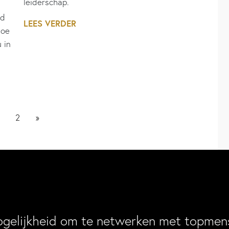
leiderschap.
nd
LEES VERDER
Hoe
 in
2
»
ogelijkheid om te netwerken met topmens