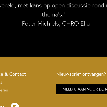
wereld, met kans op open discussie rond 
thema’s.”
– Peter Michiels, CHRO Elia
ce & Contact
Nieuwsbrief ontvangen?
ct
MELD U AAN VOOR DE 
teren
ons