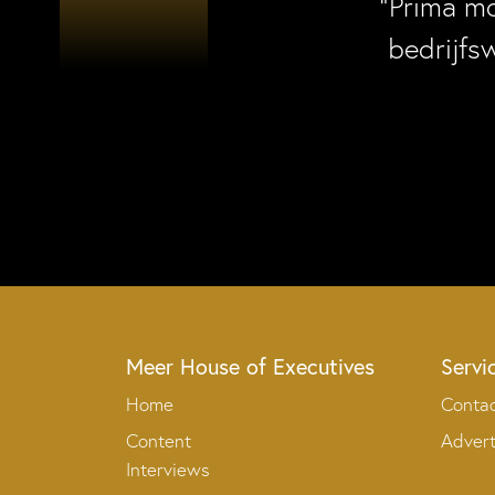
“Prima m
bedrijfs
Meer House of Executives
Servi
Home
Conta
Content
Adver
Interviews