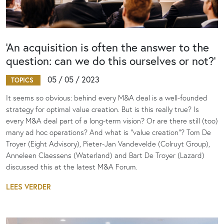
‘An acquisition is often the answer to the
question: can we do this ourselves or not?’
05 / 05 / 2023
TOPICS
It seems so obvious: behind every M&A deal is a well-founded
strategy for optimal value creation. But is this really true? Is
every M&A deal part of a long-term vision? Or are there still (too)
many ad hoc operations? And what is "value creation"? Tom De
Troyer (Eight Advisory), Pieter-Jan Vandevelde (Colruyt Group),
Anneleen Claessens (Waterland) and Bart De Troyer (Lazard)
discussed this at the latest M&A Forum.
LEES VERDER